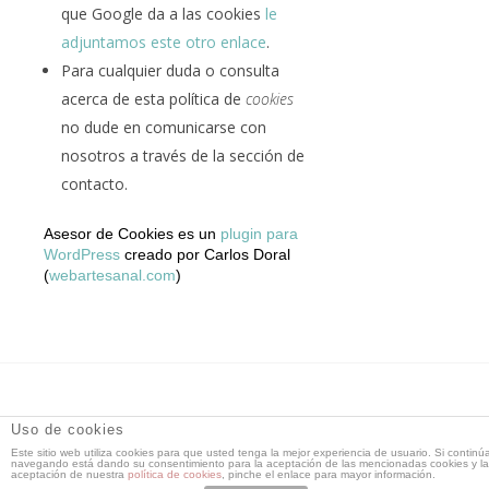
que Google da a las cookies
le
adjuntamos este otro enlace
.
Para cualquier duda o consulta
acerca de esta política de
cookies
no dude en comunicarse con
nosotros a través de la sección de
contacto.
Asesor de Cookies es un
plugin para
WordPress
creado por Carlos Doral
(
webartesanal.com
)
DT Espacio Escénico
- Calle de la Reina, 9 28004 Madrid -
Uso de cookies
91 521 71 55 -
Este sitio web utiliza cookies para que usted tenga la mejor experiencia de usuario. Si continú
dtespacioescenico@dtespacioescenico.com
navegando está dando su consentimiento para la aceptación de las mencionadas cookies y la
aceptación de nuestra
política de cookies
, pinche el enlace para mayor información.