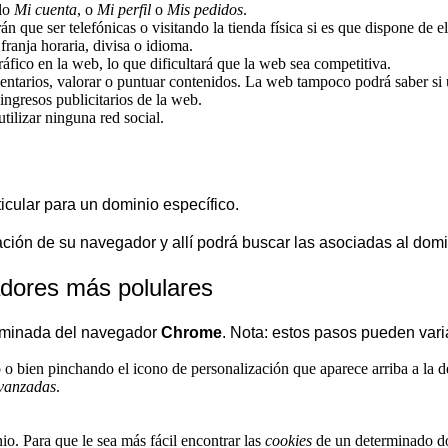
plo
Mi cuenta
, o
Mi perfil
o
Mis pedidos
.
n que ser telefónicas o visitando la tienda física si es que dispone de el
ranja horaria, divisa o idioma.
tráfico en la web, lo que dificultará que la web sea competitiva.
omentarios, valorar o puntuar contenidos. La web tampoco podrá saber s
ingresos publicitarios de la web.
utilizar ninguna red social.
ticular para un dominio específico.
ración de su navegador y allí podrá buscar las asociadas al domi
dores más polulares
minada del navegador
Chrome
. Nota: estos pasos pueden vari
o bien pinchando el icono de personalización que aparece arriba a la d
vanzadas
.
o. Para que le sea más fácil encontrar las
cookies
de un determinado dom