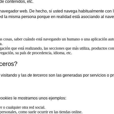
de contenidos, etc.
u navegador web. De hecho, si usted navega habitualmente con 
ed la misma persona porque en realidad está asociando al nave
tras cosas, saber cuándo está navegando un humano o una aplicación au
a.
ación que está realizando, las secciones que más utiliza, productos cons
egación, su país de procedencia, idioma, etc.
rceros?
visitando y las
de terceros
son las generadas por servicios o p
cookies
le mostramos unos ejemplos:
o cualquier otra red social.
personales, como suele ocurrir en las tiendas online.