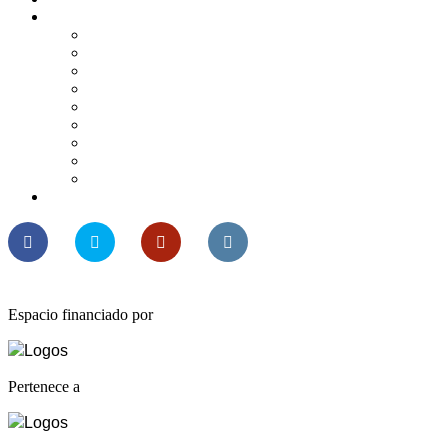
Más bonita que ninguna
XV Ciclo Más bonita que ninguna
XIV Ciclo Más bonita que ninguna
XIII Más bonita que ninguna
XII Ciclo Más bonita que ninguna
XI Ciclo Más bonita que ninguna
X Ciclo Más bonita que ninguna
IX Ciclo Más bonita que ninguna
VIII Ciclo Más bonita que ninguna
VII Más bonita que ninguna
Resultados convocatoria Temporada 2026 2027
Espacio financiado por
Pertenece a