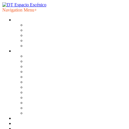
Navigation Menu
+
DT Espacio Escénico
Qué es DT Espacio Escénico
Interesados en la programación
Espacio y asuntos técnicos
Transparencia
Política de privacidad de datos
Programación
Temporada 2025 2026
Temporada 2024 2025
Temporada 2023 2024
Temporada 2022 2023
Temporada 2021 2022
Temporada 2020 2021
Temporada 2019 2020
Temporada 2018 2019
Temporada 2017 2018
Temporada 2016 2017
Temporada 2015 2016
Temporadas anteriores
Información práctica y reservas
Proyecto DT
El Curro DT