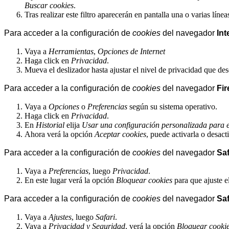
Buscar cookies
.
Tras realizar este filtro aparecerán en pantalla una o varias líne
Para acceder a la configuración de
cookies
del navegador
Int
Vaya a
Herramientas
,
Opciones de Internet
Haga click en
Privacidad
.
Mueva el deslizador hasta ajustar el nivel de privacidad que des
Para acceder a la configuración de
cookies
del navegador
Fir
Vaya a
Opciones
o
Preferencias
según su sistema operativo.
Haga click en
Privacidad
.
En
Historial
elija
Usar una configuración personalizada para el
Ahora verá la opción
Aceptar cookies
, puede activarla o desact
Para acceder a la configuración de
cookies
del navegador
Saf
Vaya a
Preferencias
, luego
Privacidad
.
En este lugar verá la opción
Bloquear cookies
para que ajuste e
Para acceder a la configuración de
cookies
del navegador
Saf
Vaya a
Ajustes
, luego
Safari
.
Vaya a
Privacidad y Seguridad
, verá la opción
Bloquear cooki