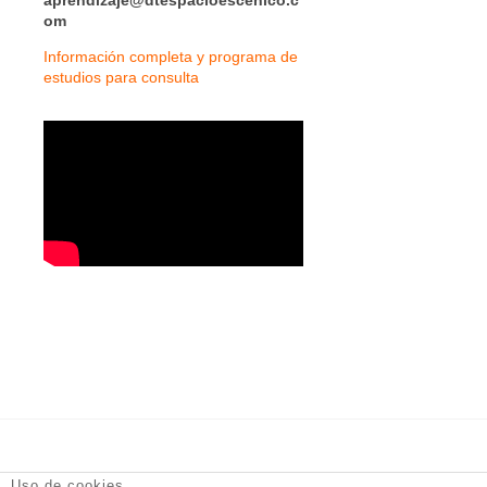
aprendizaje@dtespacioescenico.c
om
Información completa y programa de
estudios para consulta
DT Espacio Escénico
- Calle de la Reina, 9 28004 Madrid -
Uso de cookies