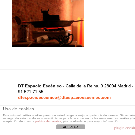
DT Espacio Escénico
- Calle de la Reina, 9 28004 Madrid -
91 521 71 55 -
dtespacioescenico@dtespacioescenico.com
Uso de cookies
Este sitio web utiliza cookies para que usted tenga la mejor experiencia de usuario. Si continú
navegando está dando su consentimiento para la aceptación de las mencionadas cookies y la
aceptación de nuestra
política de cookies
, pinche el enlace para mayor información.
ACEPTAR
plugin cooki