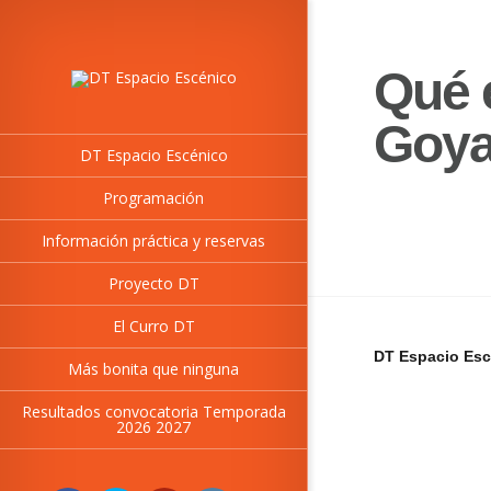
Qué 
Goy
DT Espacio Escénico
Programación
Información práctica y reservas
Proyecto DT
El Curro DT
DT Espacio Esc
Más bonita que ninguna
Resultados convocatoria Temporada
2026 2027