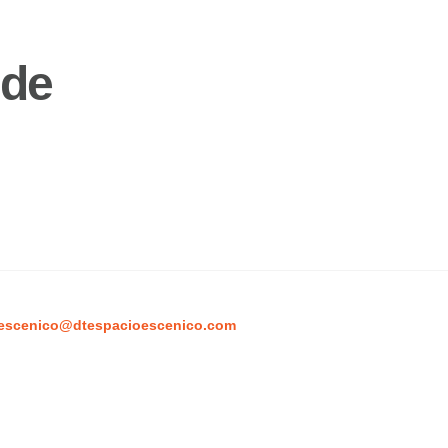
 de
escenico@dtespacioescenico.com