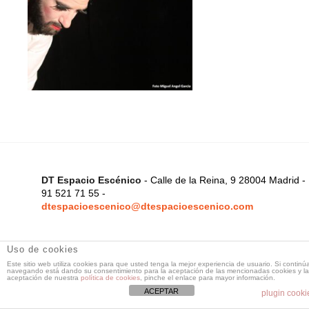
DT Espacio Escénico
- Calle de la Reina, 9 28004 Madrid -
91 521 71 55 -
dtespacioescenico@dtespacioescenico.com
Uso de cookies
Este sitio web utiliza cookies para que usted tenga la mejor experiencia de usuario. Si continú
navegando está dando su consentimiento para la aceptación de las mencionadas cookies y la
aceptación de nuestra
política de cookies
, pinche el enlace para mayor información.
ACEPTAR
plugin cooki