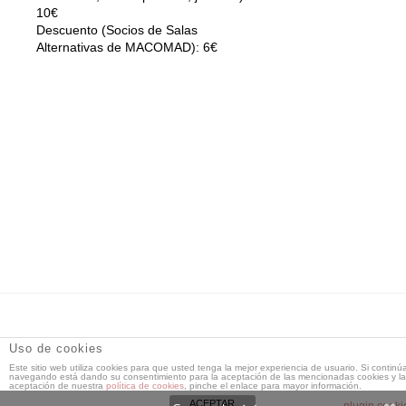
10€
Descuento (Socios de Salas
Alternativas de MACOMAD): 6€
DT Espacio Escénico
- Calle de la Reina, 9 28004 Madrid -
Uso de cookies
91 521 71 55 -
Este sitio web utiliza cookies para que usted tenga la mejor experiencia de usuario. Si continú
dtespacioescenico@dtespacioescenico.com
navegando está dando su consentimiento para la aceptación de las mencionadas cookies y la
aceptación de nuestra
política de cookies
, pinche el enlace para mayor información.
ACEPTAR