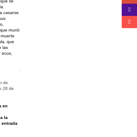
que se
da.
ra casarse
sus
o,
que murió
a muerte
la, que
e las
r ecos,
.
so de
o 28 de
a en
6
a la
a entrada