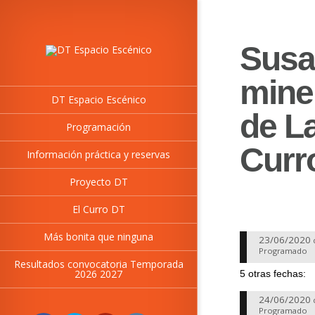
Susa
mine
DT Espacio Escénico
de L
Programación
Curr
Información práctica y reservas
Proyecto DT
El Curro DT
Más bonita que ninguna
23/06/2020
Programado
Resultados convocatoria Temporada
2026 2027
5 otras fechas:
24/06/2020
Programado