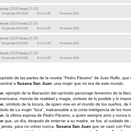
20:30
21:30
desde
hasta
Temporada 2019 2020
El Curro DT
Primavera 2020
20:30
21:30
desde
hasta
Temporada 2019 2020
El Curro DT
Primavera 2020
20:30
21:30
desde
hasta
Temporada 2019 2020
El Curro DT
Primavera 2020
20:30
21:30
desde
hasta
Temporada 2019 2020
El Curro DT
Primavera 2020
opósito de las partes de la novela “Pedro Páramo” de Juan Rulfo, que 
central a
Susana San Juan
, una mujer que no era de este mundo.
an
, ejemplo de la liberación del oprimido personaje femenino de la liter
americana, mezcla de realidad y magia, síntesis de lo posible y lo impos
an
, símbolo de la locura, de quien vive en el mundo de los sueños, de l
bolo de La mujer “loca”, inalcanzable a la corta inteligencia de los ho
an
, la última esposa de Pedro Páramo, a quien siempre amó y nunca t
an
que, un día, después de enterrar a su madre, se fue, al cuidado de 
 jamás, para no volver nunca.
Susana San Juan
que se casó con Flor