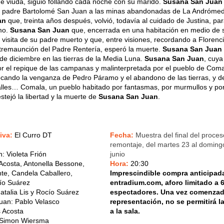
e viuda, siguió follando cada noche con su marido.
Susana San Juan
 su padre Bartolomé San Juan a las minas abandonadas de La Andróme
an
que, treinta años después, volvió, todavía al cuidado de Justina, pa
mo.
Susana San Juan
que, encerrada en una habitación en medio de 
a visita de su padre muerto y que, entre visiones, recordando a Florenci
tremaunción del Padre Rentería, esperó la muerte.
Susana San Juan
de diciembre en las tierras de la Media Luna.
Susana San Juan
, cuy
r el repique de las campanas y malinterpretada por el pueblo de Coma
vocando la venganza de Pedro Páramo y el abandono de las tierras, y d
alles… Comala, un pueblo habitado por fantasmas, por murmullos y po
stejó la libertad y la muerte de
Susana San Juan
.
iva:
El Curro DT
Fecha:
Muestra del final del proce
remontaje, del martes 23 al doming
 Violeta Frión
junio
 Acosta, Antonella Bessone,
Hora:
20:30
te, Candela Caballero,
Imprescindible compra anticipad
cío Suárez
entradium.com, aforo limitado a 
talia Lis y Rocío Suárez
espectadores. Una vez comenzad
uan: Pablo Velasco
representación, no se permitirá l
s Acosta
a la sala.
 Simon Wiersma