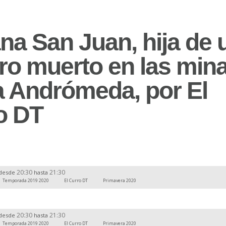
na San Juan, hija de 
ro muerto en las min
a Andrómeda, por El
o DT
20:30
21:30
desde
hasta
Temporada 2019 2020
El Curro DT
Primavera 2020
20:30
21:30
desde
hasta
Temporada 2019 2020
El Curro DT
Primavera 2020