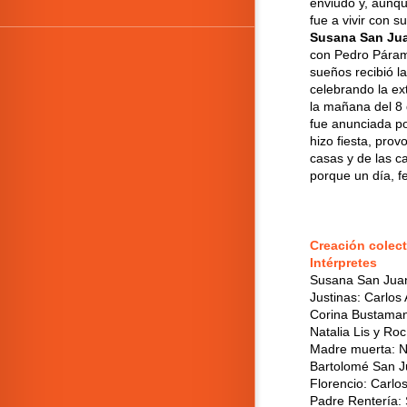
enviudó y, aunqu
fue a vivir con
Susana San Ju
con Pedro Pára
sueños recibió l
celebrando la ex
la mañana del 8 
fue anunciada po
hizo fiesta, pro
casas y de las c
porque un día, fe
Creación colect
Intérpretes
Susana San Juan:
Justinas: Carlos
Corina Bustaman
Natalia Lis y Ro
Madre muerta: Na
Bartolomé San J
Florencio: Carlo
Padre Rentería: