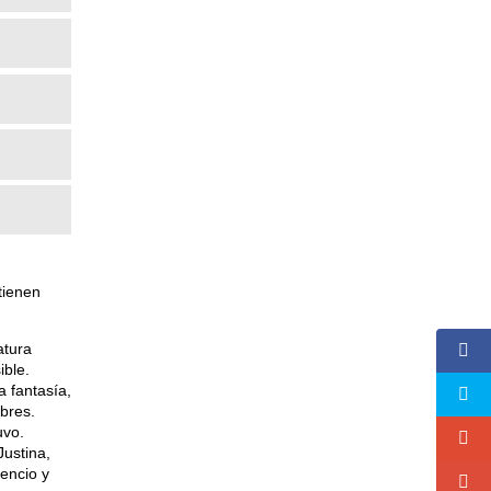
tienen
atura
ible.
a fantasía,
mbres.
uvo.
Justina,
encio y