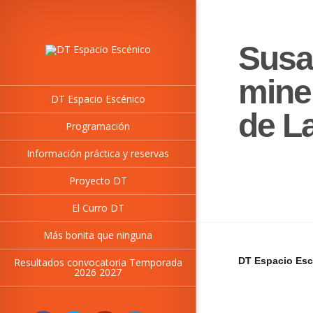
Susa
mine
DT Espacio Escénico
de L
Programación
Información práctica y reservas
Proyecto DT
El Curro DT
Más bonita que ninguna
DT Espacio Esc
Resultados convocatoria Temporada
2026 2027