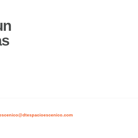
un
as
escenico@dtespacioescenico.com