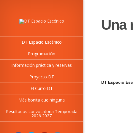
Una 
DT Espacio Escénico
Programación
Información práctica y reservas
Proyecto DT
DT Espacio Esc
El Curro DT
Más bonita que ninguna
Resultados convocatoria Temporada
2026 2027