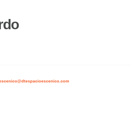
rdo
escenico@dtespacioescenico.com