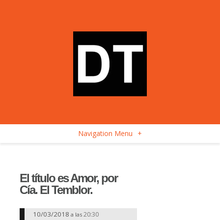
Navigation Menu
+
El título es Amor, por
Cía. El Temblor.
10/03/2018
20:30
a las