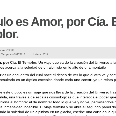
tulo es Amor, por Cía. 
lor.
20:30
a las
Temporada 2017 2018
Invierno 2018
r, por Cía. El Temblor.
Un viaje que va de la creación del Universo a l
nos acerca a la soledad de un alpinista en lo alto de una montaña
r
es un encuentro del cual nace el deseo de ver lo que el otro ve y sent
l resultado es un díptico escénico donde cada uno construye un relato p
e este díptico es un viaje que nos lleva de la creación del Universo has
lula, una travesía de escalas cosmológicas que interroga el poder que
rciona al hombre: el de nombrar todo lo que ve y no ve, permitiéndole 
a la inmensidad indecible. El viaje termina y se abre el segundo panel d
do la soledad de un alpinista en un glaciar, escribe una carta en la qu