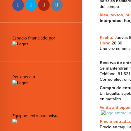
paisajes habitad
del tiempo.
Idea, textos, p
Intérpretes:
Borj
Fecha:
Jueves 8
Espacio financiado por
Hora:
20:30
Una vez comenzad
Reserva de ent
Se mantendrán h
Teléfono: 91 521
Pertenece a
Correo electróni
Compra de ent
En taquilla, suj
en metálico.
Venta anticipad
Equipamiento audiovisual
Precio entradas
Precio en taquill