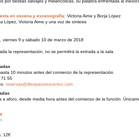
os por bestias salvajes y melancólicas, su palabra enfrentada al inexor
uesta en escena y escenografía:
Victoria Aime y Borja López
a López, Victoria Aime y una voz de síntesis
, viernes 9 y sábado 10 de marzo de 2018
a la representación, no se permitirá la entrada a la sala.
radas
asta 10 minutos antes del comienzo de la representación.
 71 55
co:
reservas@dtespacioescenico.com
radas
eta a aforo, desde media hora antes del comienzo de la función. Única
a
a: 12€