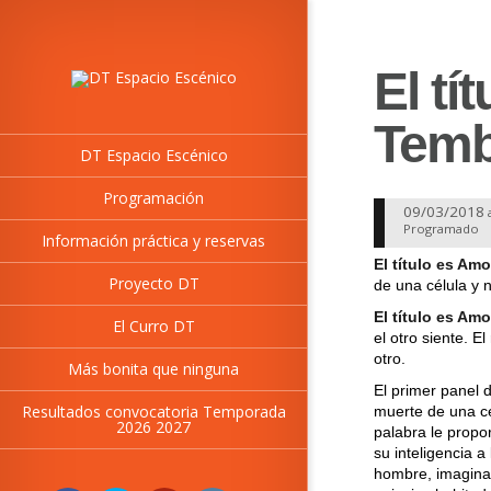
El tí
Temb
DT Espacio Escénico
Programación
09/03/2018
Programado
Información práctica y reservas
El título es Amo
Proyecto DT
de una célula y 
El t
í
tulo es Amo
El Curro DT
el otro siente. E
otro.
Más bonita que ninguna
El primer panel d
Resultados convocatoria Temporada
muerte de una cé
2026 2027
palabra le propo
su inteligencia 
hombre, imaginan