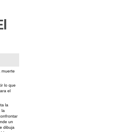
El
a muerte
ir lo que
ara el
ta la
 la
confrontar
onde un
e dibuja