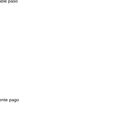
able paso
mente pago