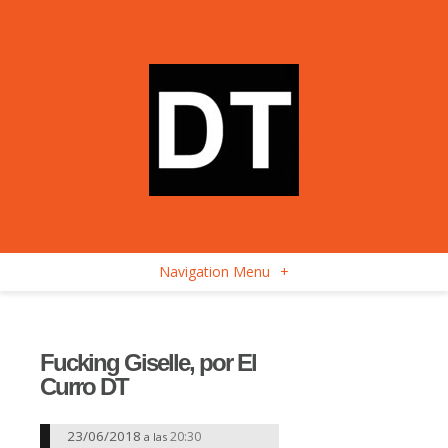
Navigation Menu
+
Fucking Giselle, por El
Curro DT
23/06/2018
20:30
a las