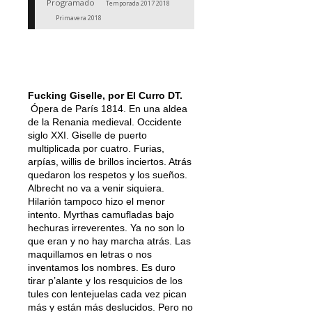
Programado
Temporada 2017 2018
Primavera 2018
Fucking Giselle, por El Curro DT.
Ópera de París 1814. En una aldea
de la Renania medieval. Occidente
siglo XXI. Giselle de puerto
multiplicada por cuatro. Furias,
arpías, willis de brillos inciertos. Atrás
quedaron los respetos y los sueños.
Albrecht no va a venir siquiera.
Hilarión tampoco hizo el menor
intento. Myrthas camufladas bajo
hechuras irreverentes. Ya no son lo
que eran y no hay marcha atrás. Las
maquillamos en letras o nos
inventamos los nombres. Es duro
tirar p’alante y los resquicios de los
tules con lentejuelas cada vez pican
más y están más deslucidos. Pero no