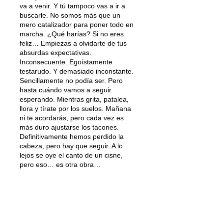
va a venir. Y tú tampoco vas a ir a
buscarle. No somos más que un
mero catalizador para poner todo en
marcha. ¿Qué harías? Si no eres
feliz… Empiezas a olvidarte de tus
absurdas expectativas.
Inconsecuente. Egoístamente
testarudo. Y demasiado inconstante.
Sencillamente no podía ser. Pero
hasta cuándo vamos a seguir
esperando. Mientras grita, patalea,
llora y tírate por los suelos. Mañana
ni te acordarás, pero cada vez es
más duro ajustarse los tacones.
Definitivamente hemos perdido la
cabeza, pero hay que seguir. A lo
lejos se oye el canto de un cisne,
pero eso… es otra obra…