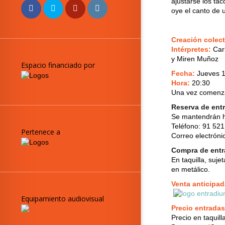
ajustarse los ta
oye el canto de 
Creación colect
Intérpretes:
Car
y Miren Muñoz
Espacio financiado por
Fecha:
Jueves 14
Hora:
20:30
Una vez comenzad
Reserva de ent
Se mantendrán h
Teléfono: 91 521
Pertenece a
Correo electróni
Compra de ent
En taquilla, suj
en metálico.
Venta anticipad
Equipamiento audiovisual
Precio entradas
Precio en taquill