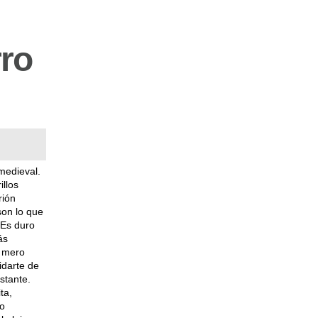
rro
medieval.
illos
rión
son lo que
 Es duro
ás
n mero
idarte de
stante.
ta,
ro