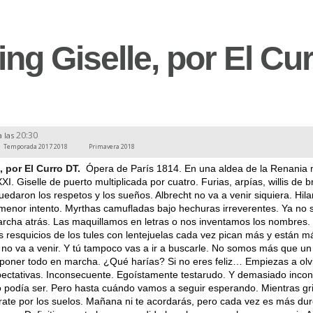
ng Giselle, por El Cu
20:30
a las
Temporada 2017 2018
Primavera 2018
, por El Curro DT.
Ópera de París 1814. En una aldea de la Renania 
XI. Giselle de puerto multiplicada por cuatro. Furias, arpías, willis de br
quedaron los respetos y los sueños. Albrecht no va a venir siquiera. Hila
menor intento. Myrthas camufladas bajo hechuras irreverentes. Ya no 
rcha atrás. Las maquillamos en letras o nos inventamos los nombres.
los resquicios de los tules con lentejuelas cada vez pican más y están m
 no va a venir. Y tú tampoco vas a ir a buscarle. No somos más que u
 poner todo en marcha. ¿Qué harías? Si no eres feliz… Empiezas a olv
ectativas. Inconsecuente. Egoístamente testarudo. Y demasiado incon
 podía ser. Pero hasta cuándo vamos a seguir esperando. Mientras gri
 tírate por los suelos. Mañana ni te acordarás, pero cada vez es más du