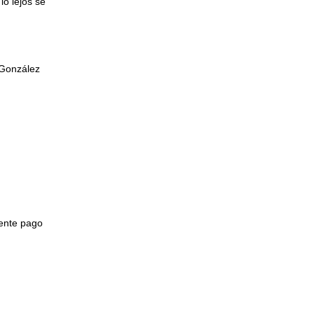
lo lejos se
 González
mente pago