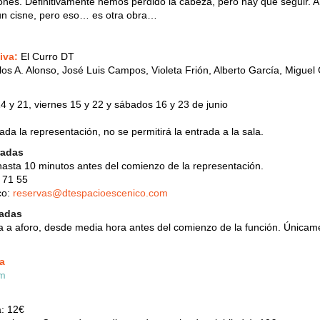
cones. Definitivamente hemos perdido la cabeza, pero hay que seguir. A 
un cisne, pero eso… es otra obra…
iva:
El Curro DT
los A. Alonso, José Luis Campos, Violeta Frión, Alberto García, Miguel
 y 21, viernes 15 y 22 y sábados 16 y 23 de junio
a la representación, no se permitirá la entrada a la sala.
radas
asta 10 minutos antes del comienzo de la representación.
 71 55
co:
reservas@dtespacioescenico.com
radas
eta a aforo, desde media hora antes del comienzo de la función. Única
a
a: 12€