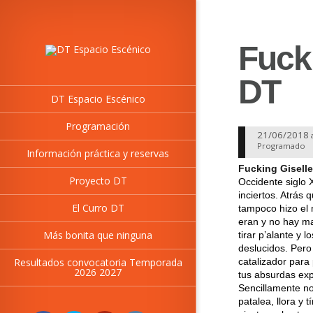
Fucki
DT
DT Espacio Escénico
Programación
21/06/2018
Programado
Información práctica y reservas
Fucking Giselle
Proyecto DT
Occidente siglo X
inciertos. Atrás 
El Curro DT
tampoco hizo el 
eran y no hay ma
Más bonita que ninguna
tirar p’alante y 
deslucidos. Pero
catalizador para
Resultados convocatoria Temporada
2026 2027
tus absurdas exp
Sencillamente no
patalea, llora y