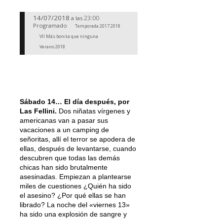
14/07/2018
23:00
a las
Programado
Temporada 2017 2018
VII Más bonita que ninguna
Verano 2018
Sábado 14… El día después, por
Las Fellini.
Dos niñatas vírgenes y
americanas van a pasar sus
vacaciones a un camping de
señoritas, allí el terror se apodera de
ellas, después de levantarse, cuando
descubren que todas las demás
chicas han sido brutalmente
asesinadas. Empiezan a plantearse
miles de cuestiones ¿Quién ha sido
el asesino? ¿Por qué ellas se han
librado? La noche del «viernes 13»
ha sido una explosión de sangre y