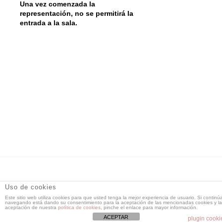
Una vez comenzada la
representación, no se permitirá la
entrada a la sala.
DT Espacio Escénico
- Calle de la Reina, 9 28004 Madrid -
Uso de cookies
91 521 71 55 -
Este sitio web utiliza cookies para que usted tenga la mejor experiencia de usuario. Si continú
dtespacioescenico@dtespacioescenico.com
navegando está dando su consentimiento para la aceptación de las mencionadas cookies y la
aceptación de nuestra
política de cookies
, pinche el enlace para mayor información.
ACEPTAR
plugin cooki