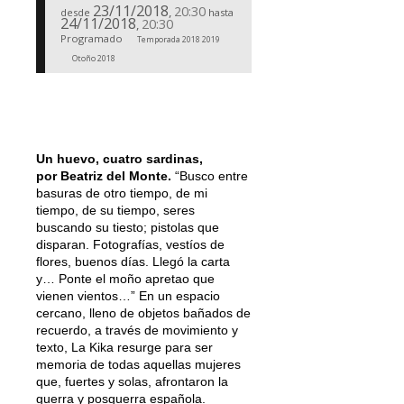
23/11/2018
20:30
,
desde
hasta
24/11/2018
20:30
,
Programado
Temporada 2018 2019
Otoño 2018
Un huevo, cuatro sardinas,
por Beatriz del Monte.
“Busco entre
basuras de otro tiempo, de mi
tiempo, de su tiempo, seres
buscando su tiesto; pistolas que
disparan. Fotografías, vestíos de
flores, buenos días. Llegó la carta
y… Ponte el moño apretao que
vienen vientos…” En un espacio
cercano, lleno de objetos bañados de
recuerdo, a través de movimiento y
texto, La Kika resurge para ser
memoria de todas aquellas mujeres
que, fuertes y solas, afrontaron la
guerra y posguerra española.