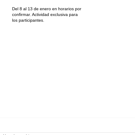
Del 8 al 13 de enero en horarios por
confirmar. Actividad exclusiva para
los participantes.
DT Espacio Escénico
- Calle de la Reina, 9 28004 Madrid -