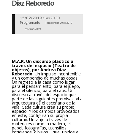
Díaz Reboredo
15/02/2019
20:30
a las
Programado
Temporada 2018 2019
Invierno 2019
M.A.R. Un discurso plástico a
través del espacio (Teatro de
objetos), por Andrea Díaz
Reboredo.
Un impulso incontenible
y un compendio de muchas cosas.
Un regreso a la casa como lugar
para el pensamiento, para el juego,
para el silencio, para el caos. Un
discurso a través del espacio que
parte de las siguientes premisas: «La
arquitectura es el escenario de la
vida. Cada cultura crea su propio
espacio. Y los cambios provocados
en este, configuran su propia
cultura». Un viaje a través de
materiales como la madera, el
papel, fotografías, utensilios
cotidianos, dibujos… que, unidos a