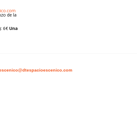
ico.com
nzo de la
: 6€
Una
escenico@dtespacioescenico.com