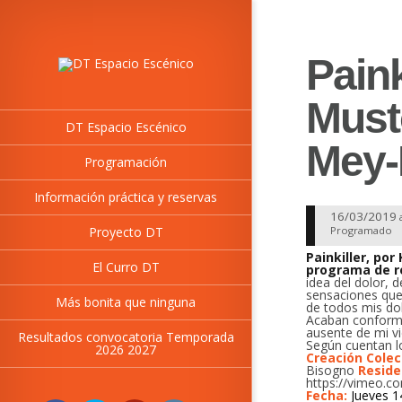
Paink
Must
DT Espacio Escénico
Mey-
Programación
Información práctica y reservas
16/03/2019
Proyecto DT
Programado
Painkiller, po
El Curro DT
programa de re
idea del dolor, 
sensaciones que
Más bonita que ninguna
de todos mis dol
Acaban conform
ausente de mi v
Resultados convocatoria Temporada
Según cuentan l
2026 2027
Creación Colec
Bisogno
Reside
https://vimeo.
Fecha:
Jueves 1