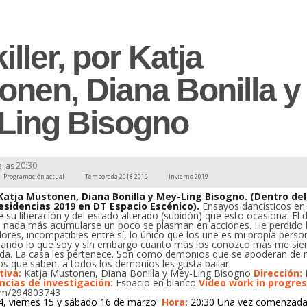
iller, por Katja
onen, Diana Bonilla y
Ling Bisogno
20:30
a las
Programación actual
Temporada 2018 2019
Invierno 2019
r Katja Mustonen, Diana Bonilla y Mey-Ling Bisogno. (Dentro del
sidencias 2019 en DT Espacio Escénico).
Ensayos dancísticos en
de su liberación y del estado alterado (subidón) que esto ocasiona. El 
 nada más acumularse un poco se plasman en acciones. He perdido 
ores, incompatibles entre sí, lo único que los une es mi propia perso
ando lo que soy y sin embargo cuanto más los conozco más me sie
ida. La casa les pertenece. Son como demonios que se apoderan de
os que saben, a todos los demonios les gusta bailar.
tiva:
Katja Mustonen, Diana Bonilla y Mey-Ling Bisogno
Dirección:
ncias de investigación:
Espacio en blanco
Video work in progres
com/294803743
4, viernes 15 y sábado 16 de marzo
Hora:
20:30 Una vez comenzada