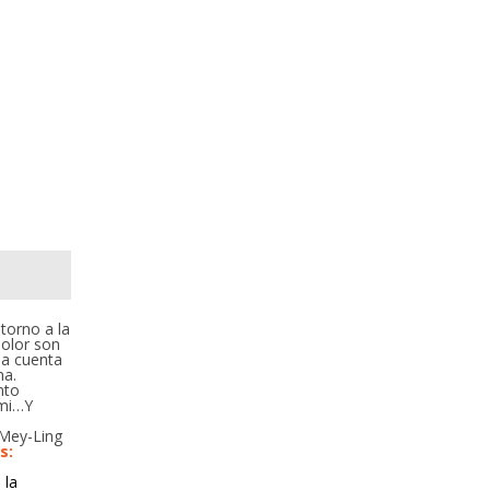
 torno a la
dolor son
la cuenta
na.
nto
 mi…Y
Mey-Ling
s:
 la