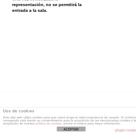
representación, no se permitirá la
entrada a la sala.
DT Espacio Escénico
- Calle de la Reina, 9 28004 Madrid -
Uso de cookies
91 521 71 55 -
Este sitio web utiliza cookies para que usted tenga la mejor experiencia de usuario. Si continú
dtespacioescenico@dtespacioescenico.com
navegando está dando su consentimiento para la aceptación de las mencionadas cookies y la
aceptación de nuestra
política de cookies
, pinche el enlace para mayor información.
ACEPTAR
plugin cooki