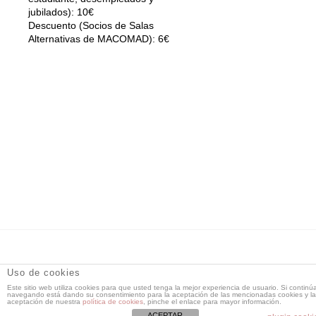
jubilados): 10€
Descuento (Socios de Salas
Alternativas de MACOMAD): 6€
DT Espacio Escénico
- Calle de la Reina, 9 28004 Madrid -
Uso de cookies
91 521 71 55 -
Este sitio web utiliza cookies para que usted tenga la mejor experiencia de usuario. Si continú
dtespacioescenico@dtespacioescenico.com
navegando está dando su consentimiento para la aceptación de las mencionadas cookies y la
aceptación de nuestra
política de cookies
, pinche el enlace para mayor información.
ACEPTAR