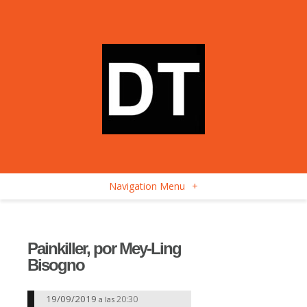
Navigation Menu
+
Painkiller, por Mey-Ling
Bisogno
19/09/2019
20:30
a las