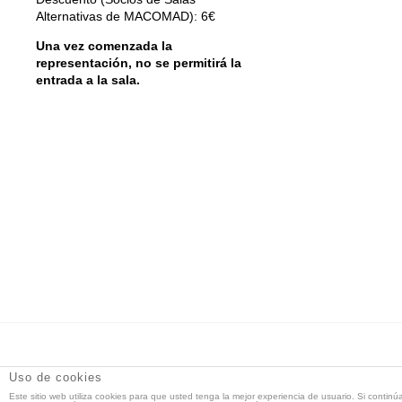
Alternativas de MACOMAD): 6€
Una vez comenzada la
representación, no se permitirá la
entrada a la sala.
DT Espacio Escénico
- Calle de la Reina, 9 28004 Madrid -
Uso de cookies
91 521 71 55 -
Este sitio web utiliza cookies para que usted tenga la mejor experiencia de usuario. Si continú