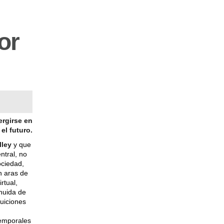
or
ergirse en
el futuro.
lley
y que
ntral, no
ociedad,
n aras de
rtual,
huida de
tuiciones
emporales