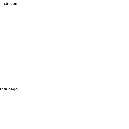
ietudes en
.
mente pago