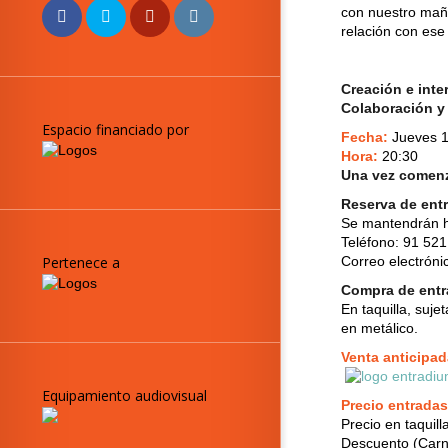
con nuestro maña
relación con es
Creación e inte
Colaboración 
Espacio financiado por
Fecha:
Jueves 1
Hora:
20:30
Una vez comenza
Reserva de ent
Se mantendrán h
Teléfono: 91 521
Correo electróni
Pertenece a
Compra de ent
En taquilla, suj
en metálico.
Venta anticipad
Equipamiento audiovisual
Precio entradas
Precio en taquill
Descuento (Carne