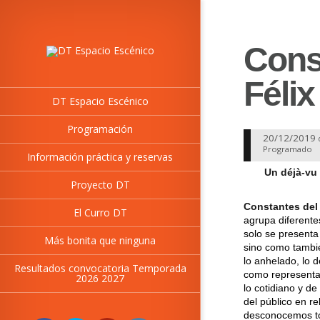
Const
Féli
DT Espacio Escénico
Programación
20/12/2019
Programado
Información práctica y reservas
Un déjà-vu
Proyecto DT
Constantes del
El Curro DT
agrupa diferentes
solo se present
Más bonita que ninguna
sino como tambié
lo anhelado, lo 
Resultados convocatoria Temporada
como representac
2026 2027
lo cotidiano y de
del público en r
desconocemos to