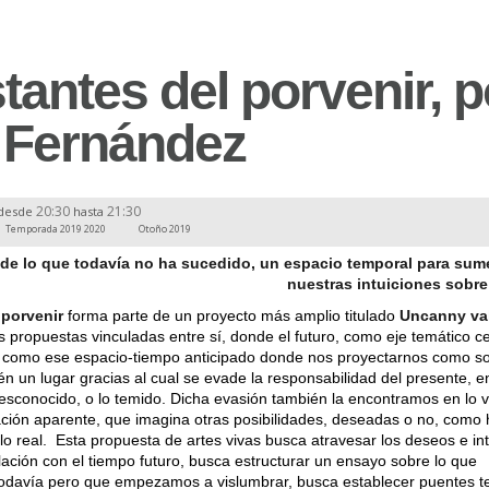
antes del porvenir, p
x Fernández
20:30
21:30
desde
hasta
Temporada 2019 2020
Otoño 2019
 de lo que todavía no ha sucedido, un espacio temporal para sum
nuestras intuiciones sobre 
 porvenir
forma parte de un proyecto más amplio titulado
Uncanny va
 propuestas vinculadas entre sí, donde el futuro, como eje temático ce
a como ese espacio-tiempo anticipado donde nos proyectarnos como s
n un lugar gracias al cual se evade la responsabilidad del presente, e
desconocido, o lo temido. Dicha evasión también la encontramos en lo vi
ión aparente, que imagina otras posibilidades, deseadas o no, como 
 lo real. Esta propuesta de artes vivas busca atravesar los deseos e in
elación con el tiempo futuro, busca estructurar un ensayo sobre lo que
davía pero que empezamos a vislumbrar, busca establecer puentes t