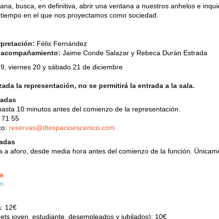
na, busca, en definitiva, abrir una ventana a nuestros anhelos e inqu
e tiempo en el que nos proyectamos como sociedad.
rpretación:
Félix Fernández
y acompañamiento:
Jaime Conde Salazar y Rebeca Durán Estrada
9, viernes 20 y sábado 21 de diciembre
da la representación, no se permitirá la entrada a la sala.
radas
asta 10 minutos antes del comienzo de la representación.
 71 55
co:
reservas@dtespacioescenico.com
radas
eta a aforo, desde media hora antes del comienzo de la función. Única
a
a: 12€
ts joven, estudiante, desempleados y jubilados): 10€