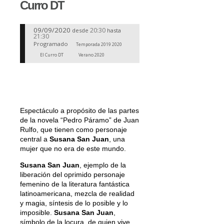
Curro DT
09/09/2020
20:30
desde
hasta
21:30
Programado
Temporada 2019 2020
El Curro DT
Verano 2020
Espectáculo a propósito de las partes
de la novela “Pedro Páramo” de Juan
Rulfo, que tienen como personaje
central a
Susana San Juan
, una
mujer que no era de este mundo.
Susana San Juan
, ejemplo de la
liberación del oprimido personaje
femenino de la literatura fantástica
latinoamericana, mezcla de realidad
y magia, síntesis de lo posible y lo
imposible.
Susana San Juan
,
símbolo de la locura, de quien vive