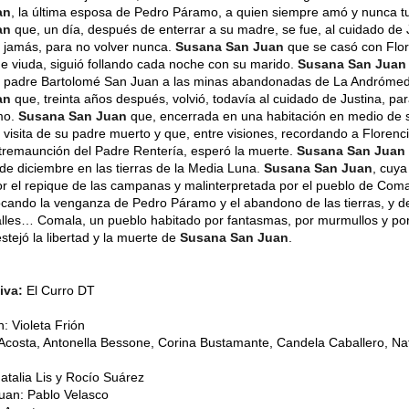
an
, la última esposa de Pedro Páramo, a quien siempre amó y nunca t
an
que, un día, después de enterrar a su madre, se fue, al cuidado de 
 jamás, para no volver nunca.
Susana San Juan
que se casó con Flor
e viuda, siguió follando cada noche con su marido.
Susana San Juan
 su padre Bartolomé San Juan a las minas abandonadas de La Andróme
an
que, treinta años después, volvió, todavía al cuidado de Justina, pa
mo.
Susana San Juan
que, encerrada en una habitación en medio de 
a visita de su padre muerto y que, entre visiones, recordando a Florenci
tremaunción del Padre Rentería, esperó la muerte.
Susana San Juan
de diciembre en las tierras de la Media Luna.
Susana San Juan
, cuy
r el repique de las campanas y malinterpretada por el pueblo de Coma
vocando la venganza de Pedro Páramo y el abandono de las tierras, y d
alles… Comala, un pueblo habitado por fantasmas, por murmullos y po
stejó la libertad y la muerte de
Susana San Juan
.
iva:
El Curro DT
 Violeta Frión
 Acosta, Antonella Bessone, Corina Bustamante, Candela Caballero, Nata
talia Lis y Rocío Suárez
uan: Pablo Velasco