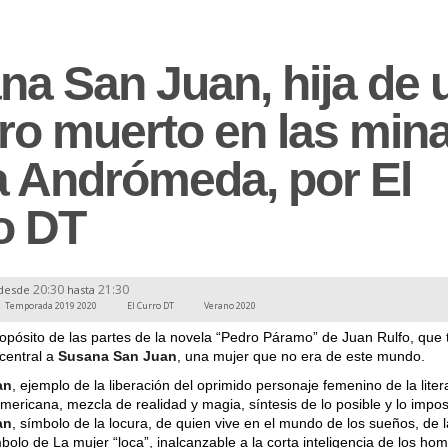
na San Juan, hija de 
ro muerto en las min
a Andrómeda, por El
o DT
20:30
21:30
desde
hasta
Temporada 2019 2020
El Curro DT
Verano 2020
opósito de las partes de la novela “Pedro Páramo” de Juan Rulfo, que 
central a
Susana San Juan
, una mujer que no era de este mundo.
an
, ejemplo de la liberación del oprimido personaje femenino de la liter
americana, mezcla de realidad y magia, síntesis de lo posible y lo impos
an
, símbolo de la locura, de quien vive en el mundo de los sueños, de l
bolo de La mujer “loca”, inalcanzable a la corta inteligencia de los ho