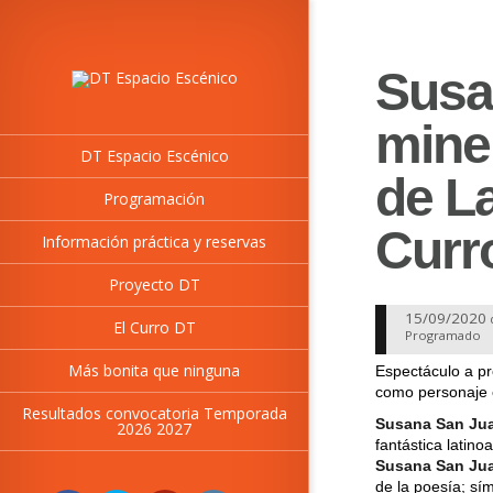
Susa
mine
DT Espacio Escénico
de L
Programación
Curr
Información práctica y reservas
Proyecto DT
15/09/2020
El Curro DT
Programado
Más bonita que ninguna
Espectáculo a pr
como personaje 
Resultados convocatoria Temporada
Susana San Ju
2026 2027
fantástica latino
Susana San Ju
de la poesía; sím