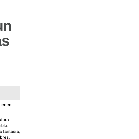
un
as
tienen
atura
ible.
a fantasía,
mbres.