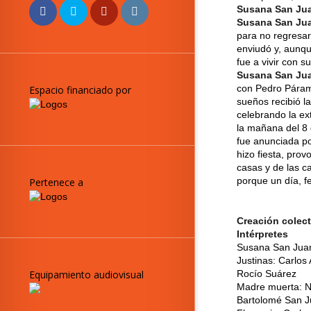
Susana San Ju
Susana San Ju
para no regresar
enviudó y, aunqu
fue a vivir con
Susana San Ju
con Pedro Pára
Espacio financiado por
sueños recibió l
celebrando la ex
la mañana del 8 
fue anunciada po
hizo fiesta, pro
casas y de las c
porque un día, fe
Pertenece a
Creación colect
Intérpretes
Susana San Juan:
Justinas: Carlos
Rocío Suárez
Equipamiento audiovisual
Madre muerta: Na
Bartolomé San J