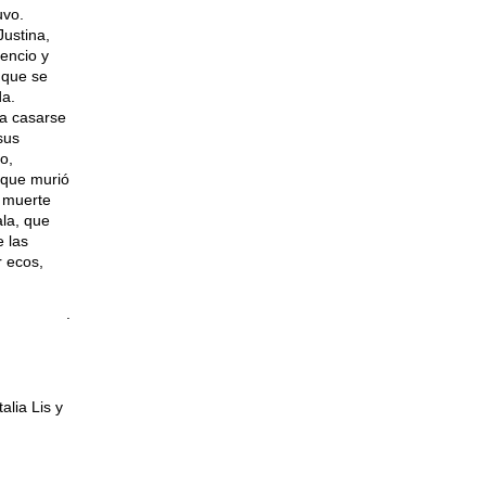
uvo.
Justina,
encio y
que se
da.
ra casarse
sus
o,
que murió
a muerte
la, que
e las
r ecos,
.
lia Lis y