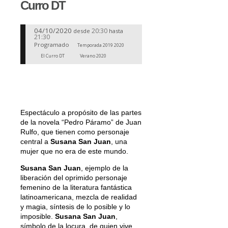
Curro DT
04/10/2020
20:30
desde
hasta
21:30
Programado
Temporada 2019 2020
El Curro DT
Verano 2020
Espectáculo a propósito de las partes
de la novela “Pedro Páramo” de Juan
Rulfo, que tienen como personaje
central a
Susana San Juan
, una
mujer que no era de este mundo.
Susana San Juan
, ejemplo de la
liberación del oprimido personaje
femenino de la literatura fantástica
latinoamericana, mezcla de realidad
y magia, síntesis de lo posible y lo
imposible.
Susana San Juan
,
símbolo de la locura, de quien vive