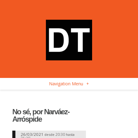
Navigation Menu
+
No sé, por Narváez-
Arróspide
26/03/2021
20:30
desde
hasta