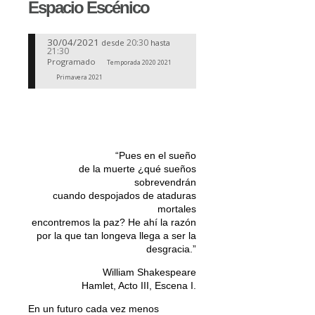
Espacio Escénico
30/04/2021
20:30
desde
hasta
21:30
Programado
Temporada 2020 2021
Primavera 2021
“Pues en el sueño
de la muerte ¿qué sueños
sobrevendrán
cuando despojados de ataduras
mortales
encontremos la paz? He ahí la razón
por la que tan longeva llega a ser la
desgracia.”
William Shakespeare
Hamlet, Acto III, Escena I.
En un futuro cada vez menos