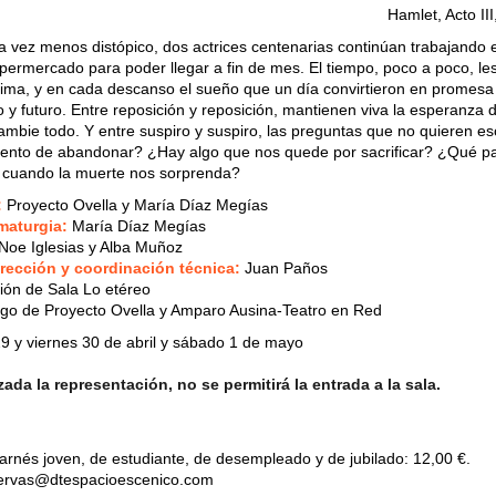
Hamlet, Acto III
a vez menos distópico, dos actrices centenarias continúan trabajando e
upermercado para poder llegar a fin de mes. El tiempo, poco a poco, le
ima, y en cada descanso el sueño que un día convirtieron en promesa
 y futuro. Entre reposición y reposición, mantienen viva la esperanza 
ambie todo. Y entre suspiro y suspiro, las preguntas que no quieren es
ento de abandonar? ¿Hay algo que nos quede por sacrificar? ¿Qué p
 cuando la muerte nos sorprenda?
:
Proyecto Ovella y María Díaz Megías
amaturgia:
María Díaz Megías
Noe Iglesias y Alba Muñoz
rección y coordinación técnica:
Juan Paños
ión de Sala Lo etéreo
rgo de Proyecto Ovella y Amparo Ausina-Teatro en Red
9 y viernes 30 de abril y sábado 1 de mayo
da la representación, no se permitirá la entrada a la sala.
rnés joven, de estudiante, de desempleado y de jubilado: 12,00 €.
servas@dtespacioescenico.com