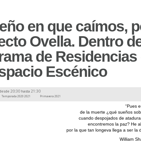
ueño en que caímos, p
cto Ovella. Dentro de
rama de Residencias
spacio Escénico
20:30
21:30
desde
hasta
Temporada 2020 2021
Primavera 2021
“Pues e
de la muerte ¿qué sueños so
cuando despojados de atadura
encontremos la paz? He ah
por la que tan longeva llega a ser la 
William S