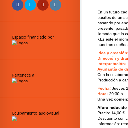
En un futuro cad
pasillos de un s
pasando por enc
presente, pasado
llamada que lo c
Espacio financiado por
¿Es este el mom
nuestros sueños
Idea y creación
Dirección y dr
Interpretación:
Ayudantía de di
Con la colaborac
Pertenece a
Producción a ca
Fecha:
Jueves 2
Hora:
20:30 h.
Una vez comenza
Aforo reducido
Equipamiento audiovisual
Precio: 14,00 €.
Descuento con ca
Información: re