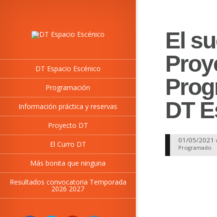
El s
Proye
DT Espacio Escénico
Prog
Programación
DT E
Información práctica y reservas
Proyecto DT
01/05/2021
El Curro DT
Programado
Más bonita que ninguna
Resultados convocatoria Temporada
2026 2027