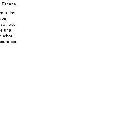
, Escena I.
ntre los
s va
 se hace
de una
cuchar:
asará con