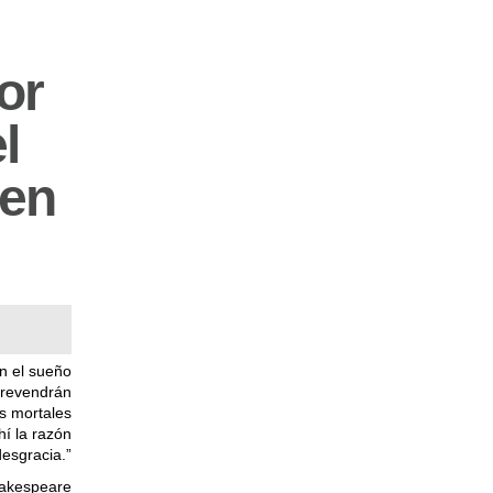
or
l
 en
n el sueño
brevendrán
s mortales
í la razón
desgracia.”
hakespeare