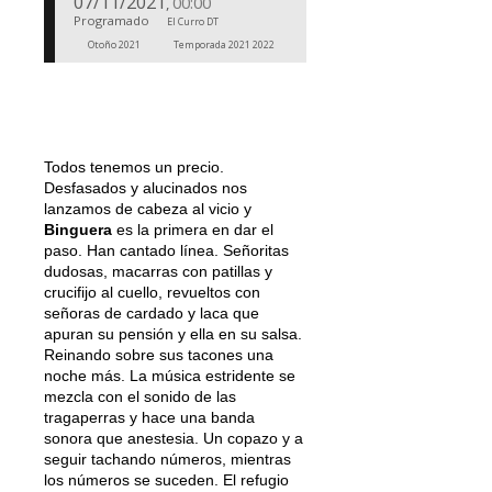
07/11/2021
00:00
,
Programado
El Curro DT
Otoño 2021
Temporada 2021 2022
Todos tenemos un precio.
Desfasados y alucinados nos
lanzamos de cabeza al vicio y
Binguera
es la primera en dar el
paso. Han cantado línea. Señoritas
dudosas, macarras con patillas y
crucifijo al cuello, revueltos con
señoras de cardado y laca que
apuran su pensión y ella en su salsa.
Reinando sobre sus tacones una
noche más. La música estridente se
mezcla con el sonido de las
tragaperras y hace una banda
sonora que anestesia. Un copazo y a
seguir tachando números, mientras
los números se suceden. El refugio