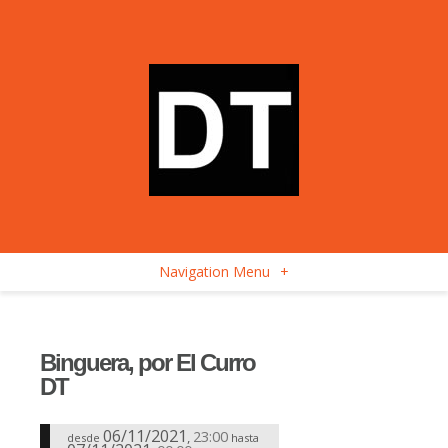
Navigation Menu
+
Binguera, por El Curro
DT
06/11/2021
23:00
,
desde
hasta