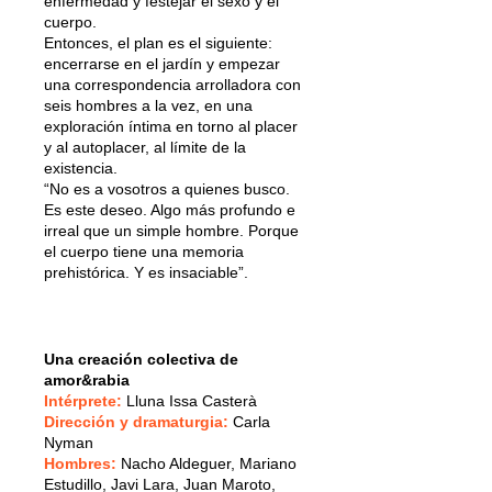
enfermedad y festejar el sexo y el
cuerpo.
Entonces, el plan es el siguiente:
encerrarse en el jardín y empezar
una correspondencia arrolladora con
seis hombres a la vez, en una
exploración íntima en torno al placer
y al autoplacer, al límite de la
existencia.
“No es a vosotros a quienes busco.
Es este deseo. Algo más profundo e
irreal que un simple hombre. Porque
el cuerpo tiene una memoria
prehistórica. Y es insaciable”.
Una creación colectiva de
amor&rabia
Intérprete:
Lluna Issa Casterà
Dirección y dramaturgia:
Carla
Nyman
Hombres:
Nacho Aldeguer, Mariano
Estudillo, Javi Lara, Juan Maroto,