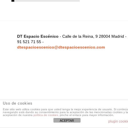
DT Espacio Escénico
- Calle de la Reina, 9 28004 Madrid -
91 521 71 55 -
dtespacioescenico@dtespacioescenico.com
Uso de cookies
Este sitio web utiliza cookies para que usted tenga la mejor experiencia de usuario. Si continú
navegando está dando su consentimiento para la aceptación de las mencionadas cookies y la
aceptación de nuestra
política de cookies
, pinche el enlace para mayor información.
ACEPTAR
plugin cooki