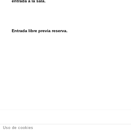
entrada a la sala.
Entrada libre previa reserva.
DT Espacio Escénico
- Calle de la Reina, 9 28004 Madrid -
Uso de cookies