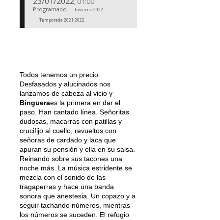
23/01/2022
01:00
,
Programado
Invierno 2022
Temporada 2021 2022
Todos tenemos un precio.
Desfasados y alucinados nos
lanzamos de cabeza al vicio y
Binguera
es la primera en dar el
paso. Han cantado línea. Señoritas
dudosas, macarras con patillas y
crucifijo al cuello, revueltos con
señoras de cardado y laca que
apuran su pensión y ella en su salsa.
Reinando sobre sus tacones una
noche más. La música estridente se
mezcla con el sonido de las
tragaperras y hace una banda
sonora que anestesia. Un copazo y a
seguir tachando números, mientras
los números se suceden. El refugio