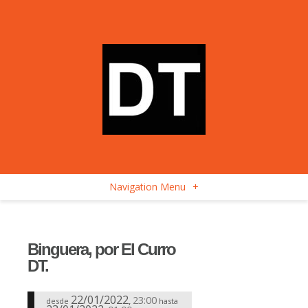
Navigation Menu
+
Binguera, por El Curro
DT.
22/01/2022
23:00
,
desde
hasta