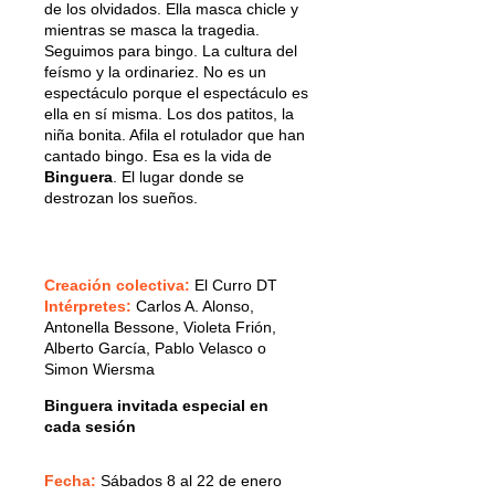
de los olvidados. Ella masca chicle y
mientras se masca la tragedia.
Seguimos para bingo. La cultura del
feísmo y la ordinariez. No es un
espectáculo porque el espectáculo es
ella en sí misma. Los dos patitos, la
niña bonita. Afila el rotulador que han
cantado bingo. Esa es la vida de
Binguera
. El lugar donde se
destrozan los sueños.
Creación colectiva:
El Curro DT
Intérpretes:
Carlos A. Alonso,
Antonella Bessone, Violeta Frión,
Alberto García, Pablo Velasco o
Simon Wiersma
Binguera invitada especial en
cada sesión
Fecha:
Sábados
8 al 22 de enero