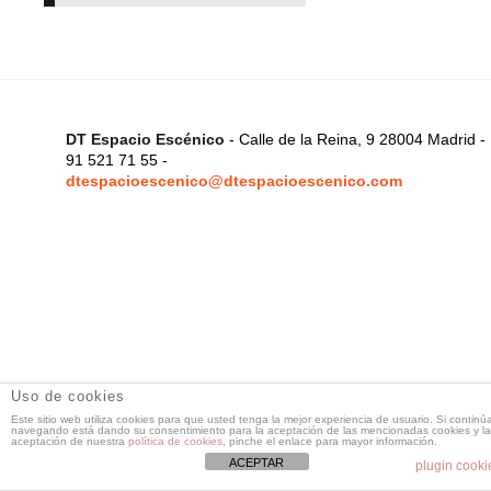
DT Espacio Escénico
- Calle de la Reina, 9 28004 Madrid -
91 521 71 55 -
dtespacioescenico@dtespacioescenico.com
Uso de cookies
Este sitio web utiliza cookies para que usted tenga la mejor experiencia de usuario. Si continú
navegando está dando su consentimiento para la aceptación de las mencionadas cookies y la
aceptación de nuestra
política de cookies
, pinche el enlace para mayor información.
ACEPTAR
plugin cooki