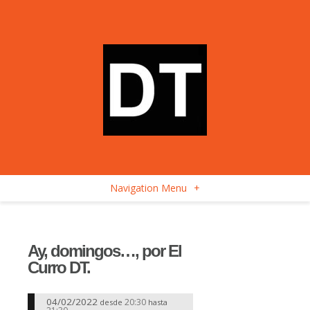
Navigation Menu
+
Ay, domingos…, por El
Curro DT.
04/02/2022
20:30
desde
hasta