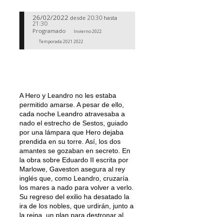
26/02/2022
20:30
desde
hasta
21:30
Programado
Invierno 2022
Temporada 2021 2022
A Hero y Leandro no les estaba
permitido amarse. A pesar de ello,
cada noche Leandro atravesaba a
nado el estrecho de Sestos, guiado
por una lámpara que Hero dejaba
prendida en su torre. Así, los dos
amantes se gozaban en secreto. En
la obra sobre Eduardo II escrita por
Marlowe, Gaveston asegura al rey
inglés que, como Leandro, cruzaría
los mares a nado para volver a verlo.
Su regreso del exilio ha desatado la
ira de los nobles, que urdirán, junto a
la reina, un plan para destronar al