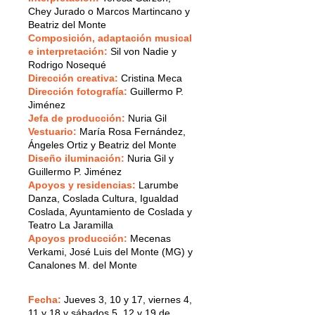
Chey Jurado o Marcos Martincano y
Beatriz del Monte
Composición, adaptación
musical
e interpretación
:
Sil von Nadie y
Rodrigo Nosequ
é
Dirección
creativa
:
Cristina Meca
Dirección fotografía
:
Guillermo P.
Jim
é
nez
Jefa de producción
:
Nuria Gil
Vestuario
:
María Rosa Fernández,
Ángeles Ortiz y Beatriz del Monte
Dise
ñ
o iluminación
:
Nuria Gil y
Guillermo P. Jim
é
nez
Apoyos y residencias
:
Larumbe
Danza, Coslada Cultura, Igualdad
Coslada, Ayuntamiento de Coslada y
Teatro La Jaramilla
Apoyos producción
:
Mecenas
Verkami, José Luis del Monte (MG) y
Canalones M. del Monte
Fecha:
Jueves 3, 10 y 17, viernes 4,
11 y 18 y sábados 5, 12 y 19 de