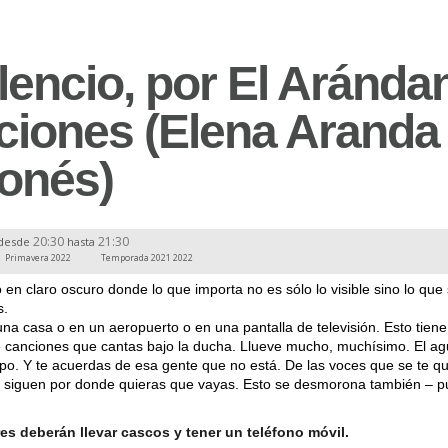
lencio, por El Aránda
ciones (Elena Aranda
onés)
20:30
21:30
desde
hasta
Primavera 2022
Temporada 2021 2022
 en claro oscuro donde lo que importa no es sólo lo visible sino lo que
s.
na casa o en un aeropuerto o en una pantalla de televisión. Esto tien
 canciones que cantas bajo la ducha. Llueve mucho, muchísimo. El ag
rpo. Y te acuerdas de esa gente que no está. De las voces que se te 
te siguen por donde quieras que vayas. Esto se desmorona también – 
s deberán llevar cascos y tener un teléfono móvil.