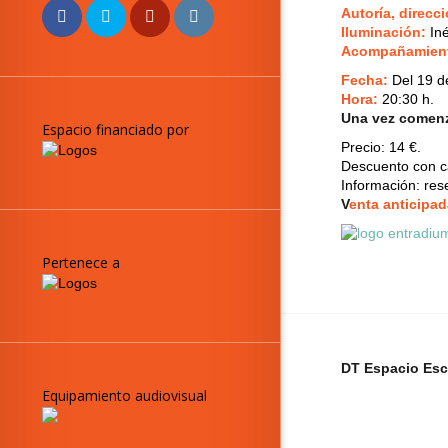
Autoría, direcci
Iluminación
:
Iné
Acompañamien
Fecha:
Del 19 d
Hora:
20:30 h.
Una vez comenza
Espacio financiado por
Precio:
14 €.
Descuento con ca
Información: re
V
enta anticipad
Pertenece a
DT Espacio Esc
Equipamiento audiovisual