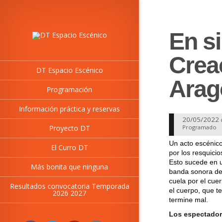
En si
Crea
DT Espacio Escénico
Arag
Programación
Información práctica y reservas
20/05/2022
Proyecto DT
Programado
Un acto escénico
El Curro DT
por los resquicio
Esto sucede en u
Más bonita que ninguna
banda sonora de
cuela por el cue
Resultados convocatoria Temporada
el cuerpo, que 
2026 2027
termine mal.
Los espectadore