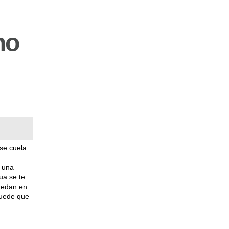
no
 se cuela
e una
ua se te
quedan en
puede que