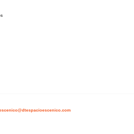
es
escenico@dtespacioescenico.com