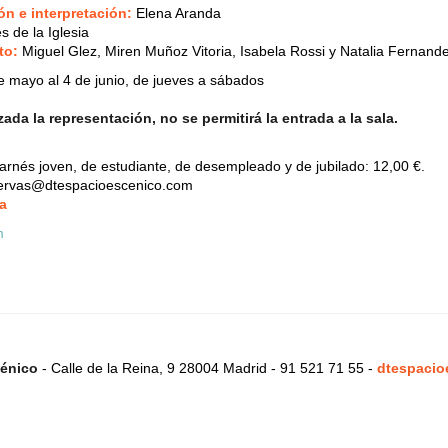
ón e interpretación
:
Elena Aranda
s de la Iglesia
to
:
Miguel Glez, Miren Muñoz Vitoria, Isabela Rossi y Natalia Fernand
e mayo al 4 de junio, de jueves a sábados
da la representación, no se permitirá la entrada a la sala.
rnés joven, de estudiante, de desempleado y de jubilado: 12,00 €.
servas@dtespacioescenico.com
a
énico
- Calle de la Reina, 9 28004 Madrid - 91 521 71 55 -
dtespacio