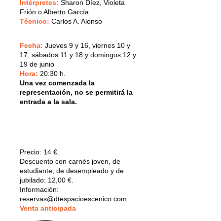
Intérpretes
:
Sharon Díez, Violeta
Frión o Alberto García
Técnico:
Carlos A. Alonso
Fecha:
Jueves 9 y 16, viernes 10 y
17, sábados 11 y 18 y domingos 12 y
19 de junio
Hora:
20:30 h.
Una vez comenzada la
representación, no se permitirá la
entrada a la sala.
Precio:
14 €.
Descuento con carnés joven, de
estudiante, de desempleado y de
jubilado: 12,00 €.
Información:
reservas@dtespacioescenico.com
V
enta anticipada