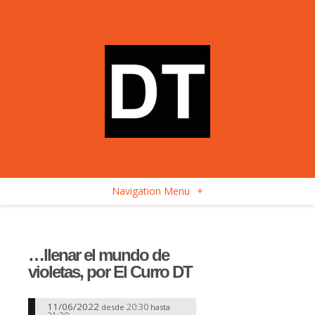
Navigation Menu
+
…llenar el mundo de
violetas, por El Curro DT
11/06/2022
20:30
desde
hasta