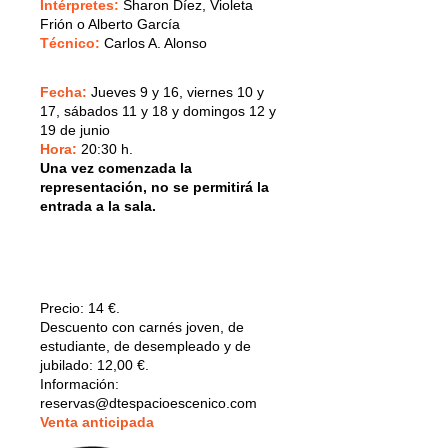
Intérpretes
:
Sharon Díez, Violeta
Frión o Alberto García
Técnico:
Carlos A. Alonso
Fecha:
Jueves 9 y 16, viernes 10 y
17, sábados 11 y 18 y domingos 12 y
19 de junio
Hora:
20:30 h.
Una vez comenzada la
representación, no se permitirá la
entrada a la sala.
Precio:
14 €.
Descuento con carnés joven, de
estudiante, de desempleado y de
jubilado: 12,00 €.
Información:
reservas@dtespacioescenico.com
V
enta anticipada