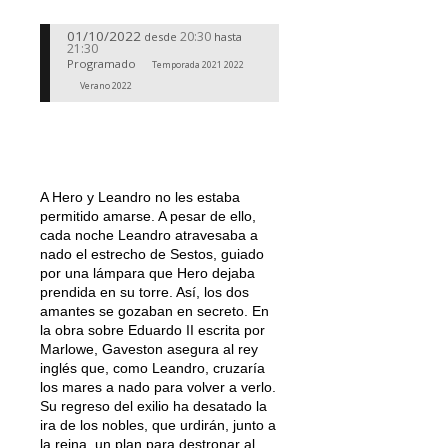
01/10/2022
20:30
desde
hasta
21:30
Programado
Temporada 2021 2022
Verano 2022
A Hero y Leandro no les estaba
permitido amarse. A pesar de ello,
cada noche Leandro atravesaba a
nado el estrecho de Sestos, guiado
por una lámpara que Hero dejaba
prendida en su torre. Así, los dos
amantes se gozaban en secreto. En
la obra sobre Eduardo II escrita por
Marlowe, Gaveston asegura al rey
inglés que, como Leandro, cruzaría
los mares a nado para volver a verlo.
Su regreso del exilio ha desatado la
ira de los nobles, que urdirán, junto a
la reina, un plan para destronar al