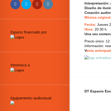
Interpretación:
Diseño de ilum
Creación audio
Música original
Fecha:
Jueves 2
Hora:
20:30 h.
Espacio financiado por
Una vez comenza
Precio único:
12 
Información: re
V
enta anticipad
Pertenece a
DT Espacio Esc
Equipamiento audiovisual