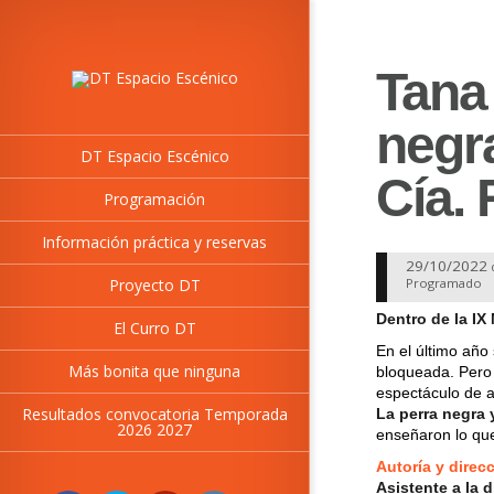
Tana 
negra
DT Espacio Escénico
Cía.
Programación
Información práctica y reservas
29/10/2022
Proyecto DT
Programado
Dentro de la IX
El Curro DT
En el último año
Más bonita que ninguna
bloqueada. Pero
espectáculo de 
Resultados convocatoria Temporada
La perra negra 
2026 2027
enseñaron lo que
Autoría y direc
Asistente a la d