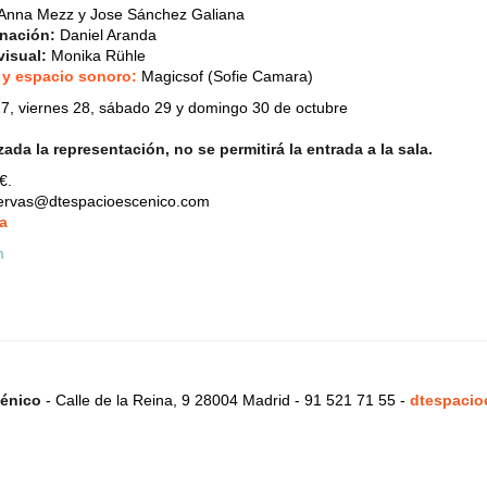
Anna Mezz y Jose Sánchez Galiana
inación:
Daniel Aranda
visual:
Monika Rühle
 y espacio sonoro:
Magicsof (Sofie Camara)
7, viernes 28, sábado 29 y domingo 30 de octubre
da la representación, no se permitirá la entrada a la sala.
€.
servas@dtespacioescenico.com
a
énico
- Calle de la Reina, 9 28004 Madrid - 91 521 71 55 -
dtespacio