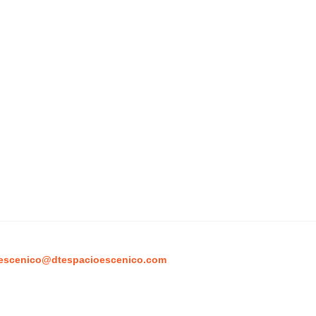
escenico@dtespacioescenico.com