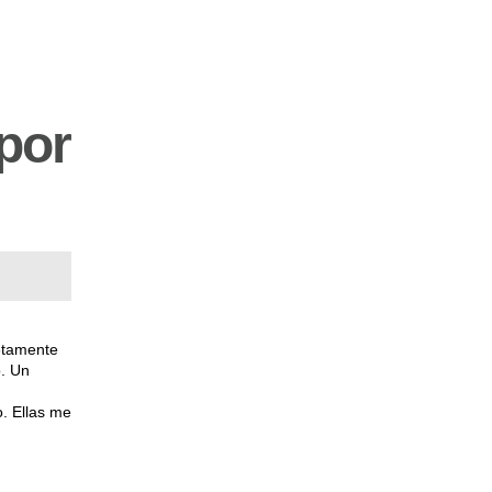
por
letamente
o. Un
. Ellas me