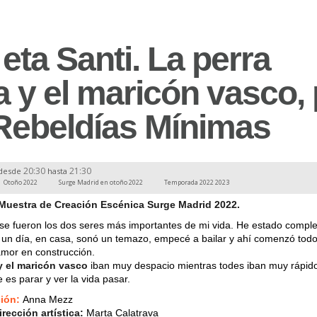
eta Santi. La perra
 y el maricón vasco, 
 Rebeldías Mínimas
20:30
21:30
desde
hasta
Otoño 2022
Surge Madrid en otoño 2022
Temporada 2022 2023
 Muestra de Creación Escénica Surge Madrid 2022
.
 se fueron los dos seres más importantes de mi vida. He estado comp
 un día, en casa, sonó un temazo, empecé a bailar y ahí comenzó tod
amor en construcción.
y el maricón vasco
iban muy despacio mientras todes iban muy rápido
 es parar y ver la vida pasar.
ción
:
Anna Mezz
irección artística:
Marta Calatrava