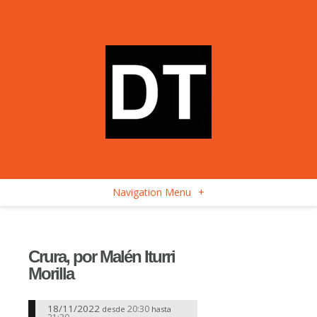
Navigation Menu
+
Crura, por Malén Iturri
Morilla
18/11/2022
20:30
desde
hasta