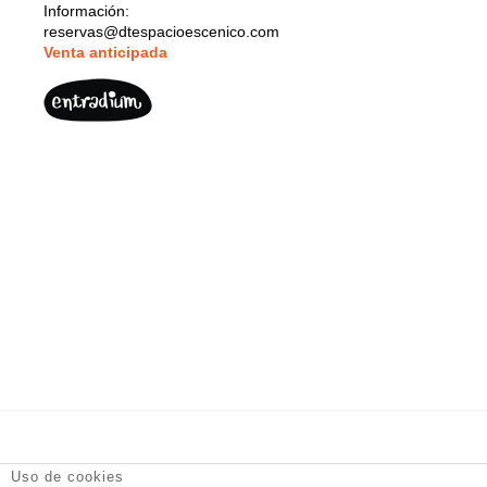
Información:
reservas@dtespacioescenico.com
V
enta anticipada
DT Espacio Escénico
- Calle de la Reina, 9 28004 Madrid -
Uso de cookies