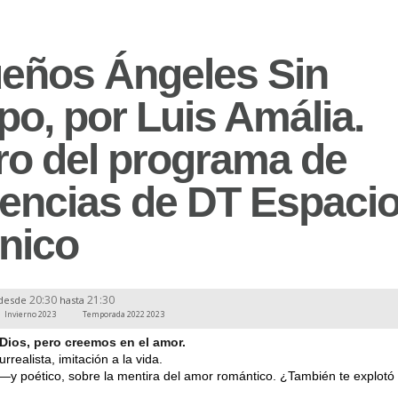
eños Ángeles Sin
po, por Luis Amália.
ro del programa de
dencias de DT Espaci
nico
20:30
21:30
desde
hasta
Invierno 2023
Temporada 2022 2023
Dios, pero creemos en el amor.
rrealista, imitación a la vida.
o—y poético, sobre la mentira del amor romántico. ¿También te explotó 