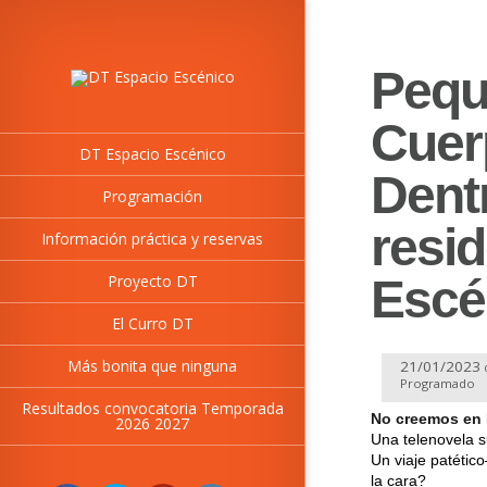
Pequ
Cuer
DT Espacio Escénico
Dent
Programación
resi
Información práctica y reservas
Proyecto DT
Escé
El Curro DT
Más bonita que ninguna
21/01/2023
Programado
Resultados convocatoria Temporada
No creemos en 
2026 2027
Una telenovela su
Un viaje patétic
la cara?