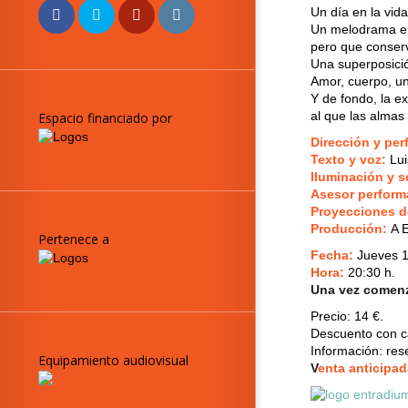
Un día en la vida
Un melodrama en
pero que conserv
Una superposició
Amor, cuerpo, un
Y de fondo, la e
al que las almas
Espacio financiado por
Dirección y pe
Texto y voz:
Lui
Iluminación y s
Asesor perform
Proyecciones d
Producción:
A 
Pertenece a
Fecha:
J
ueves 1
Hora:
20:30 h.
Una vez comenza
Precio:
14 €.
Descuento con ca
Información: re
Equipamiento audiovisual
V
enta anticipad