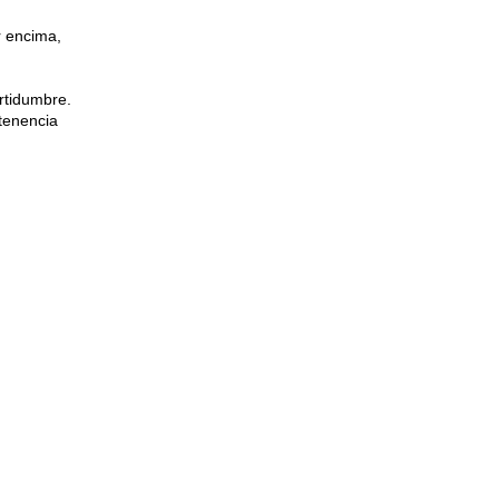
r encima,
rtidumbre.
tenencia