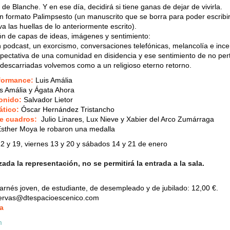
 de Blanche. Y en ese día, decidirá si tiene ganas de dejar de vivirla.
 formato Palimpsesto (un manuscrito que se borra para poder escribi
a las huellas de lo anteriormente escrito).
n de capas de ideas, imágenes y sentimiento:
 podcast, un exorcismo, conversaciones telefónicas, melancolía e ince
xpectativa de una comunidad en disidencia y ese sentimiento de no per
 descarriadas volvemos como a un religioso eterno retorno.
rformance:
Luis Amália
s Amália y Ágata Ahora
onido:
Salvador Lietor
ático:
Óscar Hernández Tristancho
e cuadros:
Julio Linares, Lux Nieve y Xabier del Arco Zumárraga
Esther Moya le robaron una medalla
2 y 19, viernes 13 y 20 y sábados 14 y 21 de enero
da la representación, no se permitirá la entrada a la sala.
rnés joven, de estudiante, de desempleado y de jubilado: 12,00 €.
servas@dtespacioescenico.com
a