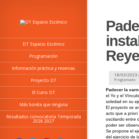
Pade
insta
DT Espacio Escénico
Reye
Programación
Información práctica y reservas
18/03/2023
Proyecto DT
Programado
Padecer la carn
El Curro DT
el Yo y el Víncul
soledad en su eje
Más bonita que ninguna
El proyecto se a
acto que a prior
Resultados convocatoria Temporada
oscilando entre 
2026 2027
poder ser observ
Se propone el ej
del ejercicio de 