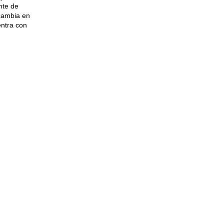
ente de
 cambia en
entra con