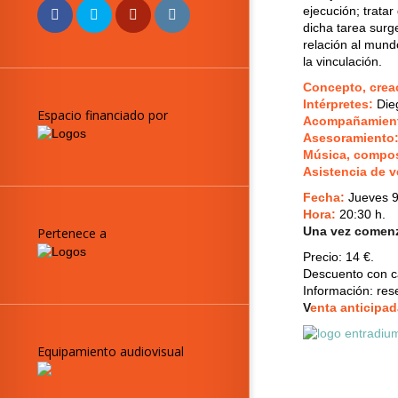
ejecución; tratar
dicha tarea surg
relación al mund
la vinculación.
Concepto, creac
Intérpretes:
Dieg
Espacio financiado por
Acompañamiento
Asesoramiento
Música, compos
Asistencia de v
Fecha:
Jueves 9
Hora:
20:30 h.
Una vez comenza
Pertenece a
Precio:
14 €.
Descuento con ca
Información: re
V
enta anticipad
Equipamiento audiovisual