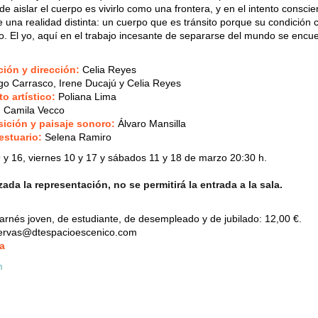
 de aislar el cuerpo es vivirlo como una frontera, y en el intento consci
e una realidad distinta: un cuerpo que es tránsito porque su condición
o. El yo, aquí en el trabajo incesante de separarse del mundo se encu
ión y dirección:
Celia Reyes
o Carrasco, Irene Ducajú y Celia Reyes
 artístico:
Poliana Lima
:
Camila Vecco
ición y paisaje sonoro:
Álvaro Mansilla
estuario:
Selena Ramiro
 y 16, viernes 10 y 17 y sábados 11 y 18 de marzo 20:30 h.
da la representación, no se permitirá la entrada a la sala.
rnés joven, de estudiante, de desempleado y de jubilado: 12,00 €.
servas@dtespacioescenico.com
a