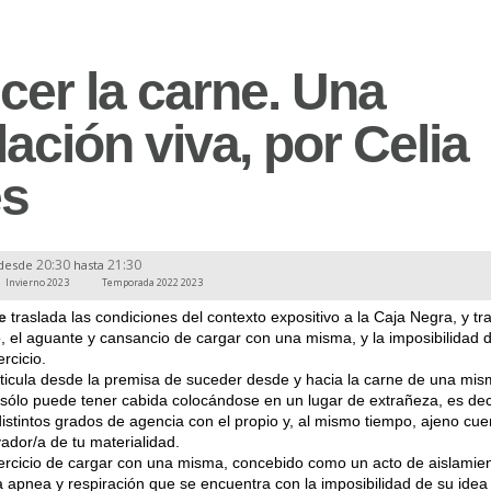
cer la carne. Una
lación viva, por Celia
s
20:30
21:30
desde
hasta
Invierno 2023
Temporada 2022 2023
e
traslada las condiciones del contexto expositivo a la Caja Negra, y tr
o, el aguante y cansancio de cargar con una misma, y la imposibilidad d
rcicio.
rticula desde la premisa de suceder desde y hacia la carne de una mis
i sólo puede tener cabida colocándose en un lugar de extrañeza, es dec
distintos grados de agencia con el propio y, al mismo tiempo, ajeno cu
ador/a de tu materialidad.
ercicio de cargar con una misma, concebido como un acto de aislamient
la apnea y respiración que se encuentra con la imposibilidad de su idea