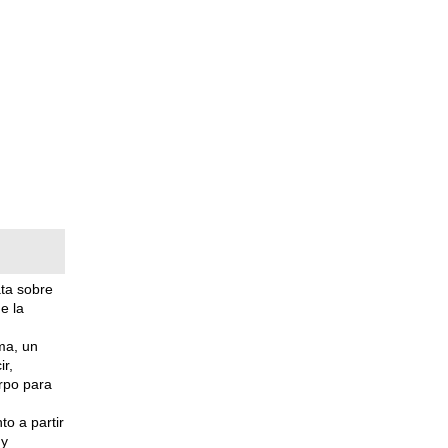
ata sobre
e la
ma, un
ir,
erpo para
o a partir
 y