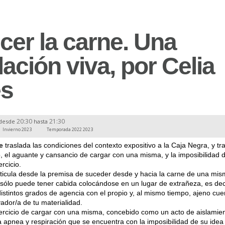
cer la carne. Una
lación viva, por Celia
s
20:30
21:30
desde
hasta
Invierno 2023
Temporada 2022 2023
e
traslada las condiciones del contexto expositivo a la Caja Negra, y tr
o, el aguante y cansancio de cargar con una misma, y la imposibilidad d
rcicio.
rticula desde la premisa de suceder desde y hacia la carne de una mis
i sólo puede tener cabida colocándose en un lugar de extrañeza, es dec
distintos grados de agencia con el propio y, al mismo tiempo, ajeno cu
ador/a de tu materialidad.
ercicio de cargar con una misma, concebido como un acto de aislamient
la apnea y respiración que se encuentra con la imposibilidad de su idea