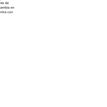
ente de
 cambia en
entra con