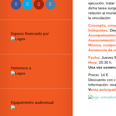
ejecución; tratar
dicha tarea surg
relación al mund
la vinculación.
Concepto, creac
Intérpretes:
Dieg
Espacio financiado por
Acompañamiento
Asesoramiento
Música, compos
Asistencia de v
Fecha:
Jueves 9
Hora:
20:30 h.
Una vez comenza
Pertenece a
Precio:
14 €.
Descuento con ca
Información: re
V
enta anticipad
Equipamiento audiovisual