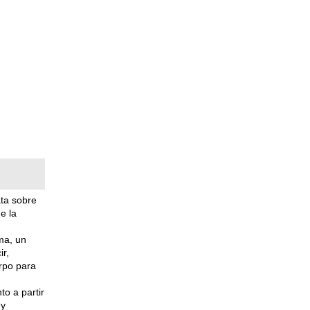
ata sobre
e la
ma, un
ir,
erpo para
o a partir
 y