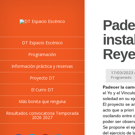
Pade
insta
DT Espacio Escénico
Reye
Programación
Información práctica y reservas
17/03/2023
Proyecto DT
Programado
Padecer la carn
El Curro DT
el Yo y el Víncul
soledad en su eje
Más bonita que ninguna
El proyecto se a
acto que a prior
Resultados convocatoria Temporada
oscilando entre 
2026 2027
poder ser observ
Se propone el ej
del ejercicio de 