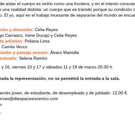
 de aislar el cuerpo es vivirlo como una frontera, y en el intento consci
e una realidad distinta: un cuerpo que es tránsito porque su condición
o. El yo, aquí en el trabajo incesante de separarse del mundo se encu
ión y dirección:
Celia Reyes
o Carrasco, Irene Ducajú y Celia Reyes
 artístico:
Poliana Lima
:
Camila Vecco
ición y paisaje sonoro:
Álvaro Mansilla
estuario:
Selena Ramiro
 y 16, viernes 10 y 17 y sábados 11 y 18 de marzo 20:30 h.
da la representación, no se permitirá la entrada a la sala.
rnés joven, de estudiante, de desempleado y de jubilado: 12,00 €.
servas@dtespacioescenico.com
a