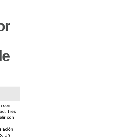
or
de
ón con
dad. Tres
lir con
elación
o. Un