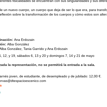
erentes fisicalidades se encuentran con sus singularidades y sus difer
e un nuevo cuerpo, un cuerpo que deja de ser lo que era, para trans
reflexión sobre la transformación de los cuerpos y cómo estos son alter
minación:
Ana Erdozain
ción:
Alba González
Alba González, Tania Garrido y Ana Erdozain
5, 12, y 19, sábados 6, 13 y 20 y domingos 7, 14 y 21 de mayo
da la representación, no se permitirá la entrada a la sala.
rnés joven, de estudiante, de desempleado y de jubilado: 12,00 €.
servas@dtespacioescenico.com
a