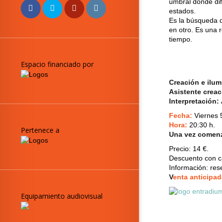
umbral donde dif
estados.
Es la búsqueda d
en otro. Es una 
tiempo.
Espacio financiado por
Creación e ilu
Asistente crea
Interpretación:
Fecha:
V
iernes 
Hora:
20:30 h.
Pertenece a
Una vez comenza
Precio:
14 €.
Descuento con ca
Información: re
V
enta anticipad
Equipamiento audiovisual