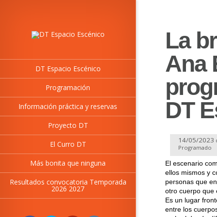
La b
Ana 
DT Espacio Escénico
prog
Programación
DT E
Información práctica y reservas
Proyecto DT
14/05/2023
El Curro DT
Programado
Más bonita que ninguna
El escenario com
ellos mismos y co
Resultados convocatoria Temporada
personas que ent
2026 2027
otro cuerpo que e
Es un lugar fron
entre los cuerpo