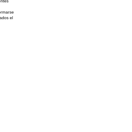
entes
formarse
ados el