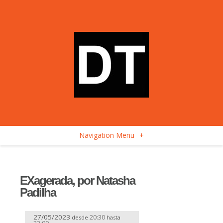
Navigation Menu
+
EXagerada, por Natasha
Padilha
27/05/2023
20:30
desde
hasta