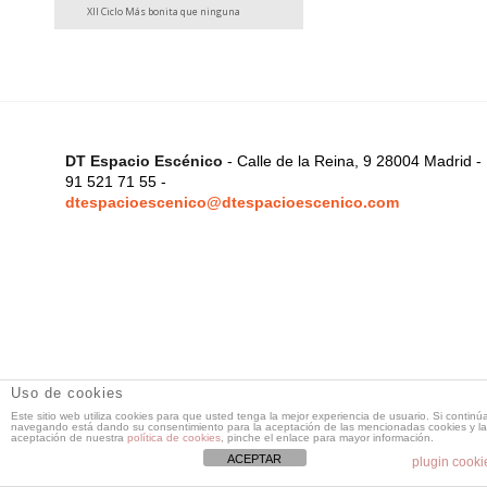
XII Ciclo Más bonita que ninguna
DT Espacio Escénico
- Calle de la Reina, 9 28004 Madrid -
91 521 71 55 -
dtespacioescenico@dtespacioescenico.com
Uso de cookies
Este sitio web utiliza cookies para que usted tenga la mejor experiencia de usuario. Si continú
navegando está dando su consentimiento para la aceptación de las mencionadas cookies y la
aceptación de nuestra
política de cookies
, pinche el enlace para mayor información.
ACEPTAR
plugin cooki